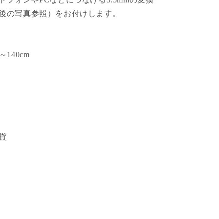
増
後の写真参照）をお付けします。
や
す
140cm
貨