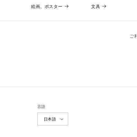
絵画、ポスター
文具
ご
言語
日本語