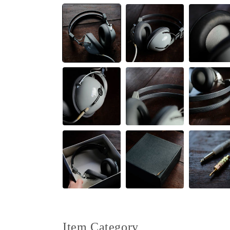
ー
ダ
ル
で
メ
デ
ィ
ア
(1)
を
開
く
Item Category