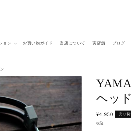
ション
お買い物ガイド
当店について
実店舗
ブログ
ォン
YAM
ヘッ
通
¥4,950
売り切
常
税込
価