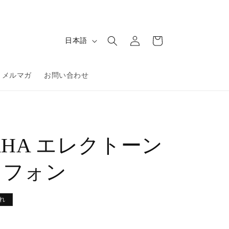
ロ
カ
グ
言
ー
日本語
イ
語
ト
ン
メルマガ
お問い合わせ
AHA エレクトーン
ドフォン
れ