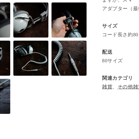
減
アダプター（最
ら
す
サイズ
コード長さ約80～
配送
80サイズ
関連カテゴリ
雑貨
、
その他雑