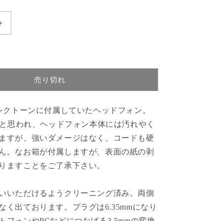
YAMAHA
エ
レ
ク
ト
売り切れ
ー
ン
ヘ
エレクトーンに付属していたヘッドフォン。
ッ
ものと思われ、ヘッドフォン本体には汚れやく
ド
ますが、強いダメージはなく、コードも硬
フ
ん。なお箱が付属しますが、表面の紙の剥
ォ
りますことをご了承下さい。
ン
の
数
いいただけるようクリーニング済み。両側
量
なく出ております。プラグは6.35mmになり
を
トフォンやPCなどにつなげる3.5mmの変換