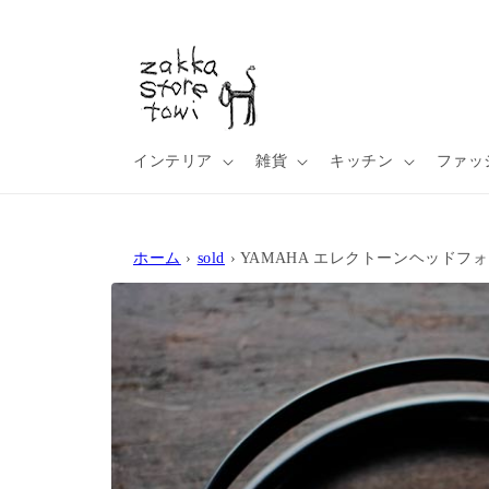
コンテ
ンツに
進む
インテリア
雑貨
キッチン
ファッ
ホーム
›
sold
›
YAMAHA エレクトーンヘッドフ
商品情
報にス
キップ