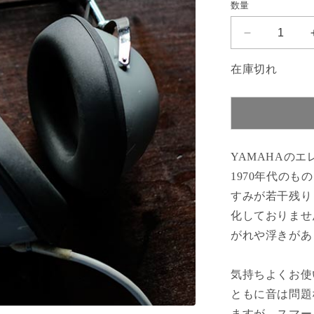
数量
格
YAMAHA
エ
在庫切れ
レ
ク
ト
ー
ン
ヘ
YAMAHAの
ッ
1970年代の
ド
すみが若干残り
フ
化しておりませ
ォ
がれや浮きがあ
ン
の
数
気持ちよくお使
量
ともに音は問題
を
ますが、スマー