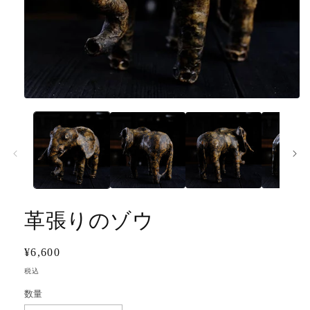
モ
ー
ダ
ル
で
メ
デ
ィ
ア
革張りのゾウ
(1)
を
開
く
通
¥6,600
常
税込
価
数量
格