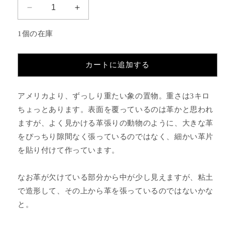
革
革
張
張
1個の在庫
り
り
の
の
ゾ
ゾ
カートに追加する
ウ
ウ
の
の
アメリカより、ずっしり重たい象の置物。重さは3キロ
数
数
量
量
ちょっとあります。表面を覆っているのは革かと思われ
を
を
ますが、よく見かける革張りの動物のように、大きな革
減
増
をぴっちり隙間なく張っているのではなく、細かい革片
ら
や
を貼り付けて作っています。
す
す
なお革が欠けている部分から中が少し見えますが、粘土
で造形して、その上から革を張っているのではないかな
と。