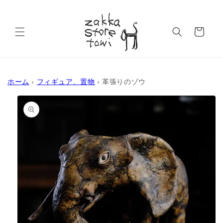
コンテ
ンツに
カ
進む
ー
ト
ホーム
›
フィギュア、置物
›
革張りのゾウ
商品情
報にス
キップ