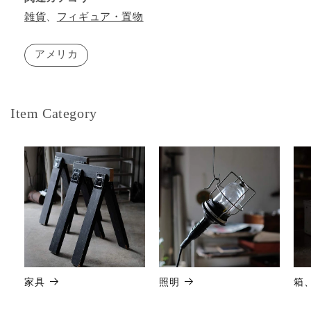
雑貨
、
フィギュア・置物
アメリカ
Item Category
家具
照明
箱