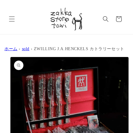
コンテ
ンツに
カ
進む
ー
ト
ホーム
›
sold
›
ZWILLING J.A.HENCKELS カトラリーセット
商品情
報にス
キップ