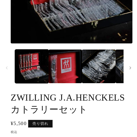
モ
ー
ダ
ル
で
メ
デ
ィ
ア
ZWILLING J.A.HENCKELS
(1)
を
開
カトラリーセット
く
通
¥5,500
売り切れ
常
税込