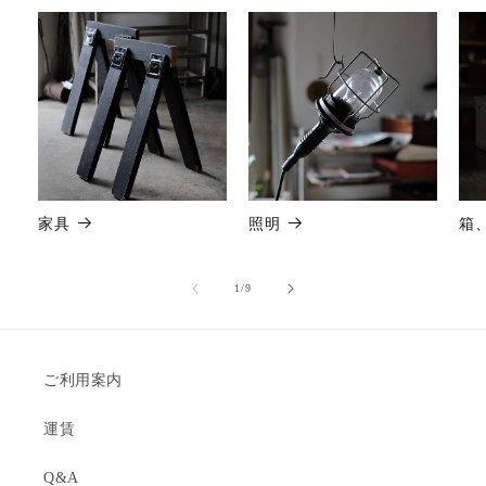
家具
照明
箱
の
1
/
9
ご利用案内
運賃
Q&A